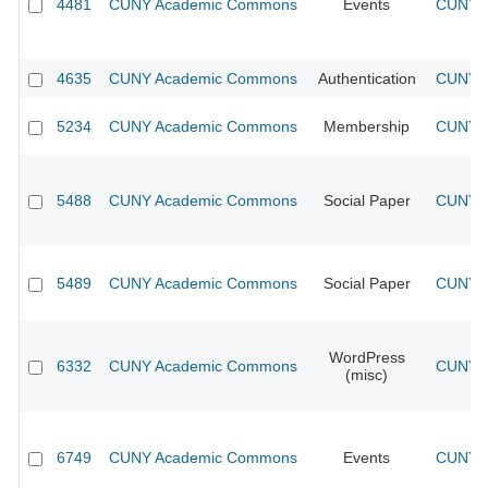
4481
CUNY Academic Commons
Events
CUNY A
4635
CUNY Academic Commons
Authentication
CUNY A
5234
CUNY Academic Commons
Membership
CUNY A
5488
CUNY Academic Commons
Social Paper
CUNY A
5489
CUNY Academic Commons
Social Paper
CUNY A
WordPress
6332
CUNY Academic Commons
CUNY A
(misc)
6749
CUNY Academic Commons
Events
CUNY A