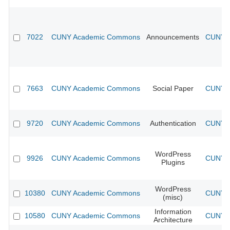
7022
CUNY Academic Commons
Announcements
CUNY A
7663
CUNY Academic Commons
Social Paper
CUNY A
9720
CUNY Academic Commons
Authentication
CUNY A
WordPress
9926
CUNY Academic Commons
CUNY A
Plugins
WordPress
10380
CUNY Academic Commons
CUNY A
(misc)
Information
10580
CUNY Academic Commons
CUNY A
Architecture