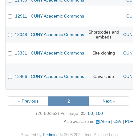
12436
CUNY Academic Commons
CUNY 
12911
CUNY Academic Commons
CUNY 
Shortcodes and
13048
CUNY Academic Commons
CUNY A
embeds
13331
CUNY Academic Commons
Site cloning
CUNY A
13466
CUNY Academic Commons
Cavalcade
CUNY A
« Previous
2
Next »
(26-50/352)
Per page:
25
,
50
,
100
Also available in:
Atom
CSV
PDF
Powered by
Redmine
© 2006-2022 Jean-Philippe Lang