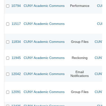
10794
CUNY Academic Commons
Performance
CUNY 
11517
CUNY Academic Commons
CUNY 
11834
CUNY Academic Commons
Group Files
CUNY A
11945
CUNY Academic Commons
Reckoning
CUNY A
Email
12042
CUNY Academic Commons
CUNY A
Notifications
12091
CUNY Academic Commons
Group Files
CUNY A