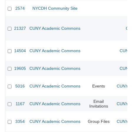
2574
NYCDH Community Site
21327
CUNY Academic Commons
CU
14504
CUNY Academic Commons
CUNY 
19605
CUNY Academic Commons
CUNY 
5016
CUNY Academic Commons
Events
CUNY Ac
Email
1167
CUNY Academic Commons
CUNY Ac
Invitations
3354
CUNY Academic Commons
Group Files
CUNY Ac