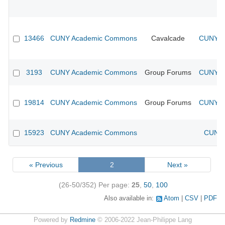
13466
CUNY Academic Commons
Cavalcade
CUNY Ac
3193
CUNY Academic Commons
Group Forums
CUNY Ac
19814
CUNY Academic Commons
Group Forums
CUNY Ac
15923
CUNY Academic Commons
CUNY 
« Previous
2
Next »
(26-50/352)
Per page:
25
,
50
,
100
Also available in:
Atom
CSV
PDF
Powered by
Redmine
© 2006-2022 Jean-Philippe Lang