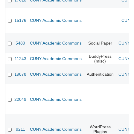
17018
CUNY Academic Commons
CUNY 
15176
CUNY Academic Commons
CUNY 
5489
CUNY Academic Commons
Social Paper
CUNY Ac
BuddyPress
11243
CUNY Academic Commons
CUNY Ac
(misc)
19878
CUNY Academic Commons
Authentication
CUNY Ac
22049
CUNY Academic Commons
WordPress
9211
CUNY Academic Commons
CUNY Ac
Plugins