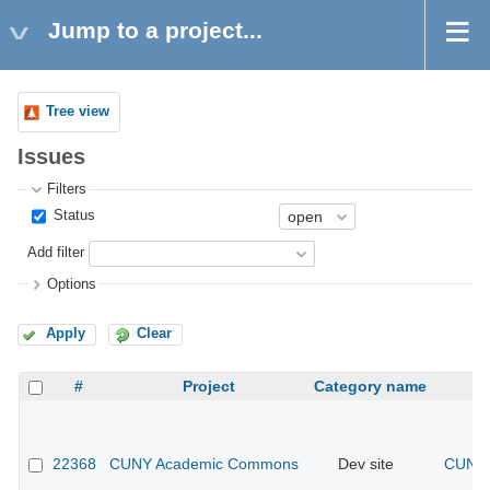
Jump to a project...
Tree view
Issues
Filters
Status
Add filter
Options
Apply
Clear
#
Project
Category name
22368
CUNY Academic Commons
Dev site
CUNY 