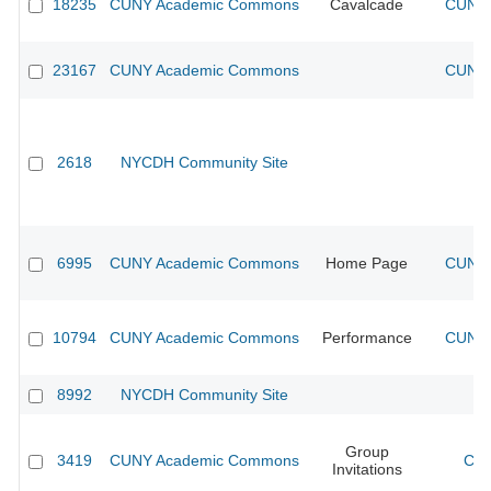
18235
CUNY Academic Commons
Cavalcade
CUNY 
23167
CUNY Academic Commons
CUNY 
2618
NYCDH Community Site
6995
CUNY Academic Commons
Home Page
CUNY 
10794
CUNY Academic Commons
Performance
CUNY 
8992
NYCDH Community Site
Group
3419
CUNY Academic Commons
CUN
Invitations