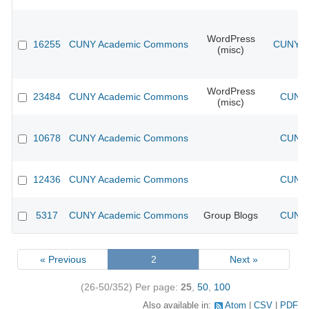
WordPress
16255
CUNY Academic Commons
CUNY Ac
(misc)
WordPress
23484
CUNY Academic Commons
CUNY 
(misc)
10678
CUNY Academic Commons
CUNY 
12436
CUNY Academic Commons
CUNY 
5317
CUNY Academic Commons
Group Blogs
CUNY 
« Previous
2
Next »
(26-50/352)
Per page:
25
,
50
,
100
Also available in:
Atom
CSV
PDF