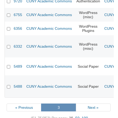
9720
CUNY Academic Commons
Authentication
CUNY Ac
WordPress
6755
CUNY Academic Commons
CUNY Ac
(misc)
WordPress
6356
CUNY Academic Commons
CUNY Ac
Plugins
WordPress
6332
CUNY Academic Commons
CUNY Ac
(misc)
5489
CUNY Academic Commons
Social Paper
CUNY Ac
5488
CUNY Academic Commons
Social Paper
CUNY Ac
« Previous
3
Next »
(51-75/352)
Per page:
25
,
50
,
100