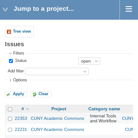
Jump to a project...
Tree view
Issues
Filters
Status
Add filter
Options
Apply
Clear
#
Project
Category name
Internal Tools
22353
CUNY Academic Commons
CUNY Ac
and Workflow
22231
CUNY Academic Commons
CUNY 