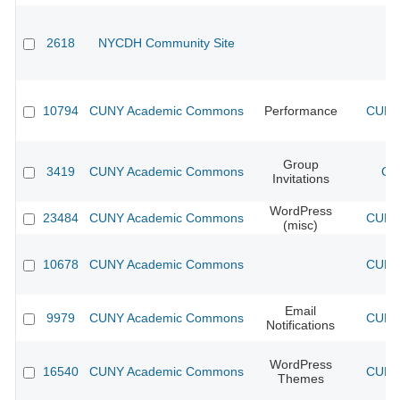
2618
NYCDH Community Site
10794
CUNY Academic Commons
Performance
CUNY 
Group
3419
CUNY Academic Commons
CU
Invitations
WordPress
23484
CUNY Academic Commons
CUNY 
(misc)
10678
CUNY Academic Commons
CUNY 
Email
9979
CUNY Academic Commons
CUNY 
Notifications
WordPress
16540
CUNY Academic Commons
CUNY 
Themes