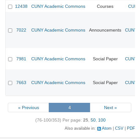
12438
CUNY Academic Commons
Courses
CUNY 
7022
CUNY Academic Commons
Announcements
CUNY A
7981
CUNY Academic Commons
Social Paper
CUNY A
7663
CUNY Academic Commons
Social Paper
CUNY A
« Previous
4
Next »
(76-100/353)
Per page:
25
,
50
,
100
Also available in:
Atom
CSV
PDF