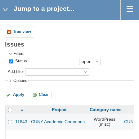
Jump to a project...
Tree view
Issues
Filters
Status
Add filter
Options
Apply
Clear
#
Project
Category name
WordPress
11843
CUNY Academic Commons
CUNY A
(misc)