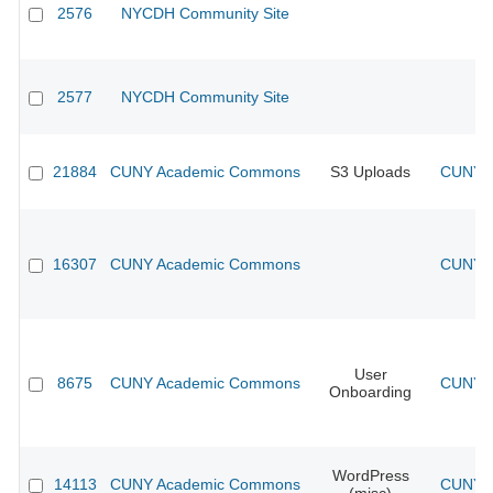
2576
NYCDH Community Site
2577
NYCDH Community Site
21884
CUNY Academic Commons
S3 Uploads
CUNY A
16307
CUNY Academic Commons
CUNY A
User
8675
CUNY Academic Commons
CUNY A
Onboarding
WordPress
14113
CUNY Academic Commons
CUNY A