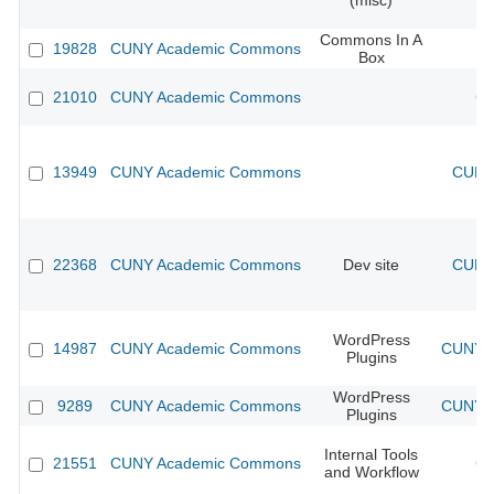
(misc)
Commons In A
19828
CUNY Academic Commons
Box
21010
CUNY Academic Commons
CU
13949
CUNY Academic Commons
CUNY 
22368
CUNY Academic Commons
Dev site
CUNY 
WordPress
14987
CUNY Academic Commons
CUNY A
Plugins
WordPress
9289
CUNY Academic Commons
CUNY A
Plugins
Internal Tools
21551
CUNY Academic Commons
CU
and Workflow