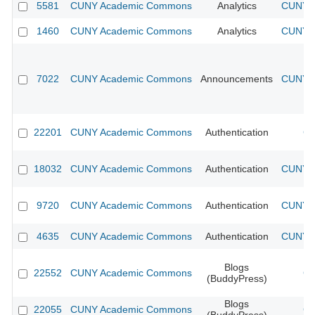
5581
CUNY Academic Commons
Analytics
CUNY A
1460
CUNY Academic Commons
Analytics
CUNY A
7022
CUNY Academic Commons
Announcements
CUNY A
22201
CUNY Academic Commons
Authentication
CU
18032
CUNY Academic Commons
Authentication
CUNY A
9720
CUNY Academic Commons
Authentication
CUNY A
4635
CUNY Academic Commons
Authentication
CUNY A
Blogs
22552
CUNY Academic Commons
CU
(BuddyPress)
Blogs
22055
CUNY Academic Commons
CU