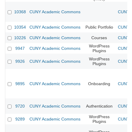
10368
CUNY Academic Commons
CUNY A
10354
CUNY Academic Commons
Public Portfolio
CUNY A
10226
CUNY Academic Commons
Courses
CUNY A
WordPress
9947
CUNY Academic Commons
CUNY A
Plugins
WordPress
9926
CUNY Academic Commons
CUNY A
Plugins
9895
CUNY Academic Commons
Onboarding
CUNY A
9720
CUNY Academic Commons
Authentication
CUNY A
WordPress
9289
CUNY Academic Commons
CUNY A
Plugins