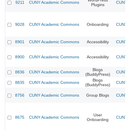
WordPress
9211
CUNY Academic Commons
CUNY A
Plugins
9028
CUNY Academic Commons
Onboarding
CUNY A
8901
CUNY Academic Commons
Accessibility
CUNY A
8900
CUNY Academic Commons
Accessibility
CUNY A
Blogs
8836
CUNY Academic Commons
CUNY A
(BuddyPress)
Blogs
8835
CUNY Academic Commons
CUNY A
(BuddyPress)
8756
CUNY Academic Commons
Group Blogs
CUNY A
User
8675
CUNY Academic Commons
CUNY A
Onboarding