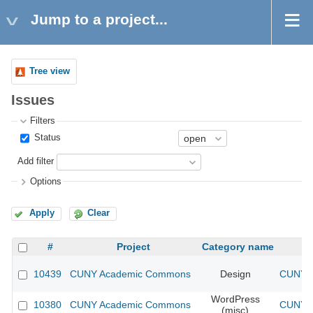
Jump to a project...
Tree view
Issues
Filters
Status
Add filter
Options
Apply
Clear
#
Project
Category name
10439
CUNY Academic Commons
Design
CUNY A
WordPress
10380
CUNY Academic Commons
CUNY A
(misc)