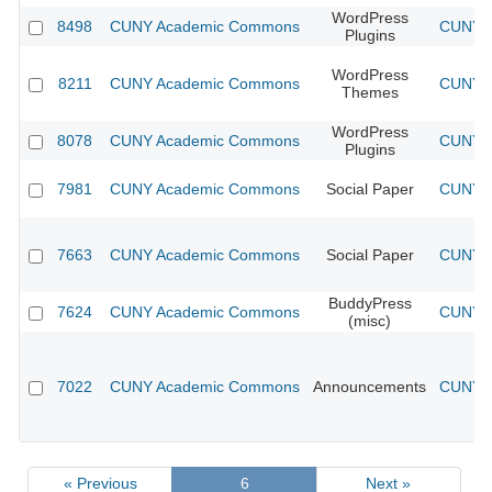
WordPress
8498
CUNY Academic Commons
CUNY A
Plugins
WordPress
8211
CUNY Academic Commons
CUNY A
Themes
WordPress
8078
CUNY Academic Commons
CUNY A
Plugins
7981
CUNY Academic Commons
Social Paper
CUNY A
7663
CUNY Academic Commons
Social Paper
CUNY A
BuddyPress
7624
CUNY Academic Commons
CUNY A
(misc)
7022
CUNY Academic Commons
Announcements
CUNY A
« Previous
6
Next »