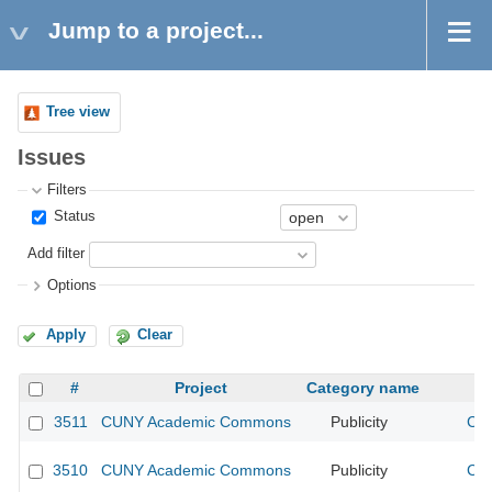
Jump to a project...
Tree view
Issues
Filters
Status
Add filter
Options
Apply
Clear
#
Project
Category name
3511
CUNY Academic Commons
Publicity
CUN
3510
CUNY Academic Commons
Publicity
CUN