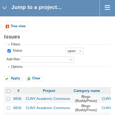
Jump to a project...
Tree view
Issues
Filters
Status
Add filter
Options
Apply
Clear
#
Project
Category name
Blogs
8836
CUNY Academic Commons
CUNY Ac
(BuddyPress)
Blogs
8835
CUNY Academic Commons
CUNY Ac
(BuddyPress)