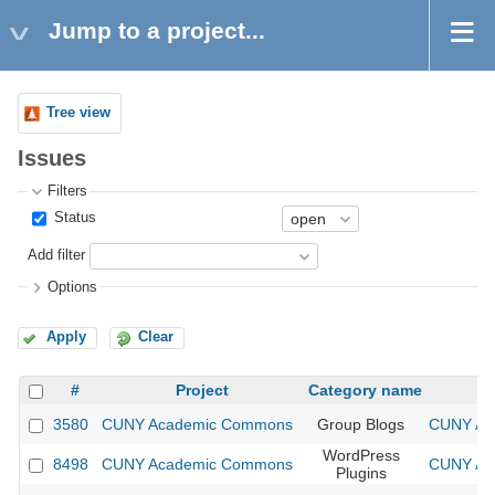
Jump to a project...
Tree view
Issues
Filters
Status
Add filter
Options
Apply
Clear
#
Project
Category name
3580
CUNY Academic Commons
Group Blogs
CUNY Aca
WordPress
8498
CUNY Academic Commons
CUNY Aca
Plugins