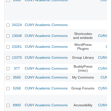
9908
CUNY Academic Commons
CUNY 
24224
CUNY Academic Commons
Shortcodes
13048
CUNY Academic Commons
CUNY Ac
and embeds
WordPress
23261
CUNY Academic Commons
CU
Plugins
13370
CUNY Academic Commons
Group Library
CUNY Ac
BuddyPress
377
CUNY Academic Commons
CUNY Ac
(misc)
3565
CUNY Academic Commons
My Commons
CUNY 
5268
CUNY Academic Commons
Group Forums
CUNY Ac
8900
CUNY Academic Commons
Accessibility
CUNY Ac