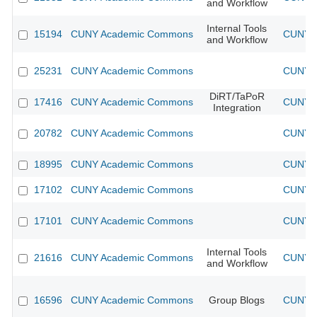
and Workflow
Internal Tools
15194
CUNY Academic Commons
CUNY A
and Workflow
25231
CUNY Academic Commons
CUNY A
DiRT/TaPoR
17416
CUNY Academic Commons
CUNY A
Integration
20782
CUNY Academic Commons
CUNY A
18995
CUNY Academic Commons
CUNY A
17102
CUNY Academic Commons
CUNY A
17101
CUNY Academic Commons
CUNY A
Internal Tools
21616
CUNY Academic Commons
CUNY A
and Workflow
16596
CUNY Academic Commons
Group Blogs
CUNY A