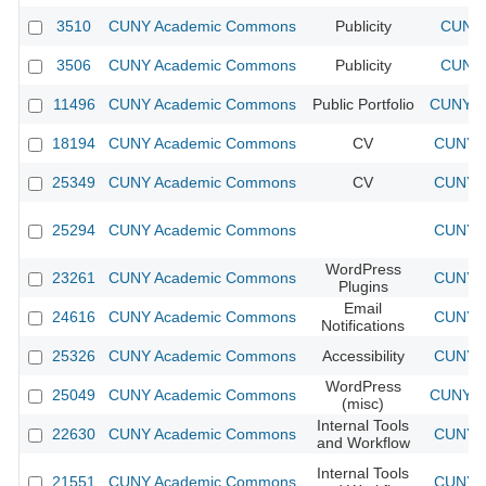
3510
CUNY Academic Commons
Publicity
CUNY 
3506
CUNY Academic Commons
Publicity
CUNY 
11496
CUNY Academic Commons
Public Portfolio
CUNY A
18194
CUNY Academic Commons
CV
CUNY A
25349
CUNY Academic Commons
CV
CUNY A
25294
CUNY Academic Commons
CUNY A
WordPress
23261
CUNY Academic Commons
CUNY A
Plugins
Email
24616
CUNY Academic Commons
CUNY A
Notifications
25326
CUNY Academic Commons
Accessibility
CUNY A
WordPress
25049
CUNY Academic Commons
CUNY A
(misc)
Internal Tools
22630
CUNY Academic Commons
CUNY A
and Workflow
Internal Tools
21551
CUNY Academic Commons
CUNY A