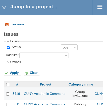
Jump to a project...
Tree view
Issues
Filters
Status
Add filter
Options
Apply
Clear
#
Project
Category name
Group
3419
CUNY Academic Commons
CUNY A
Invitations
3511
CUNY Academic Commons
Publicity
CUNY 