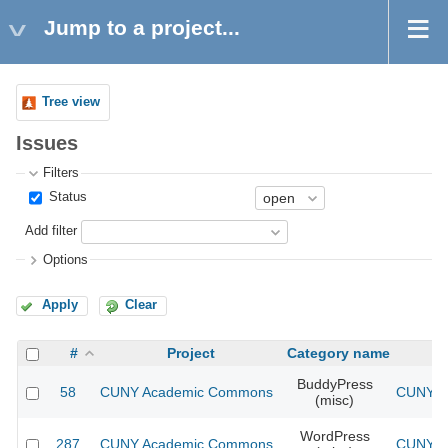
Jump to a project...
Tree view
Issues
Filters
Status
Add filter
Options
Apply
Clear
#
Project
Category name
BuddyPress
58
CUNY Academic Commons
CUNY Ac
(misc)
WordPress
287
CUNY Academic Commons
CUNY Ac