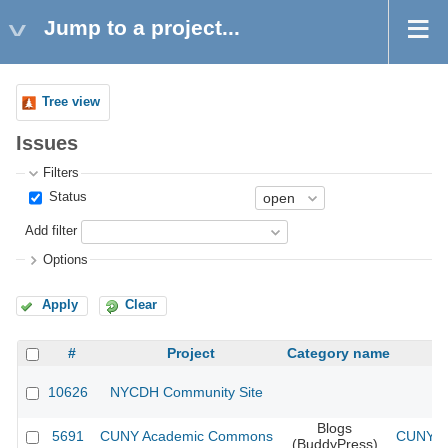
Jump to a project...
Tree view
Issues
Filters
Status
Add filter
Options
Apply
Clear
#
Project
Category name
10626
NYCDH Community Site
Blogs
5691
CUNY Academic Commons
CUNY Ac
(BuddyPress)