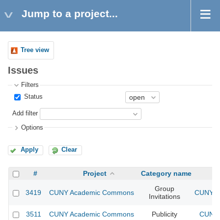
Jump to a project...
Tree view
Issues
Filters
Status
Add filter
Options
Apply
Clear
#
Project
Category name
Group
3419
CUNY Academic Commons
CUNY A
Invitations
3511
CUNY Academic Commons
Publicity
CUNY 