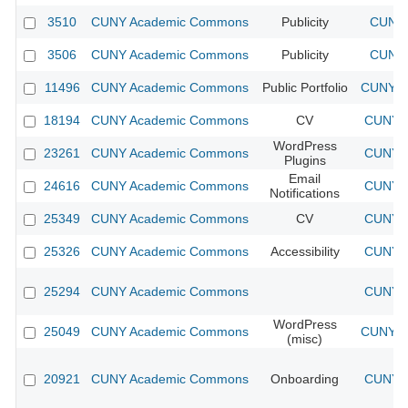
3510
CUNY Academic Commons
Publicity
CUNY 
3506
CUNY Academic Commons
Publicity
CUNY 
11496
CUNY Academic Commons
Public Portfolio
CUNY A
18194
CUNY Academic Commons
CV
CUNY A
WordPress
23261
CUNY Academic Commons
CUNY A
Plugins
Email
24616
CUNY Academic Commons
CUNY A
Notifications
25349
CUNY Academic Commons
CV
CUNY A
25326
CUNY Academic Commons
Accessibility
CUNY A
25294
CUNY Academic Commons
CUNY A
WordPress
25049
CUNY Academic Commons
CUNY A
(misc)
20921
CUNY Academic Commons
Onboarding
CUNY A