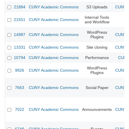
21884
CUNY Academic Commons
S3 Uploads
CUNY A
Internal Tools
21551
CUNY Academic Commons
CU
and Workflow
WordPress
14987
CUNY Academic Commons
CUNY A
Plugins
13331
CUNY Academic Commons
Site cloning
CUNY A
10794
CUNY Academic Commons
Performance
CUNY 
WordPress
9926
CUNY Academic Commons
CUNY A
Plugins
7663
CUNY Academic Commons
Social Paper
CUNY A
7022
CUNY Academic Commons
Announcements
CUNY A