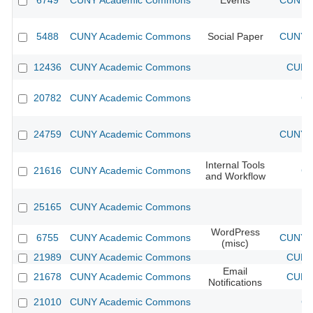
6749
CUNY Academic Commons
Events
CUNY A
5488
CUNY Academic Commons
Social Paper
CUNY A
12436
CUNY Academic Commons
CUNY 
20782
CUNY Academic Commons
CU
24759
CUNY Academic Commons
CUNY A
Internal Tools
21616
CUNY Academic Commons
CU
and Workflow
25165
CUNY Academic Commons
WordPress
6755
CUNY Academic Commons
CUNY A
(misc)
21989
CUNY Academic Commons
CUNY 
Email
21678
CUNY Academic Commons
CUNY 
Notifications
21010
CUNY Academic Commons
CU