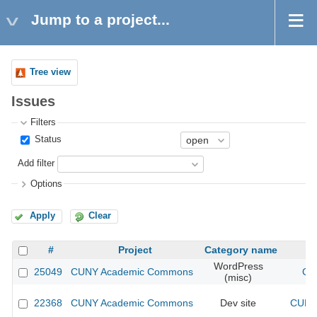
Jump to a project...
Tree view
Issues
Filters
Status
Add filter
Options
Apply
Clear
#
Project
Category name
WordPress
25049
CUNY Academic Commons
CU
(misc)
22368
CUNY Academic Commons
Dev site
CUNY 