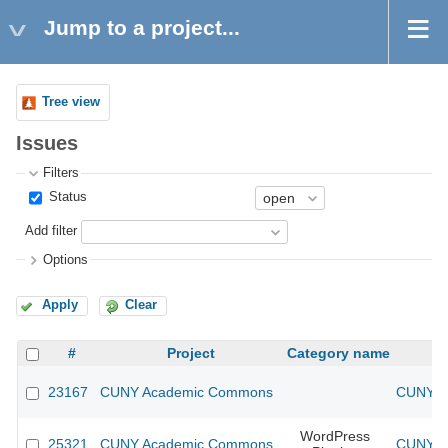
Jump to a project...
Tree view
Issues
Filters
Status
Add filter
Options
Apply
Clear
#
Project
Category name
23167
CUNY Academic Commons
CUNY Ac
WordPress
25321
CUNY Academic Commons
CUNY Ac