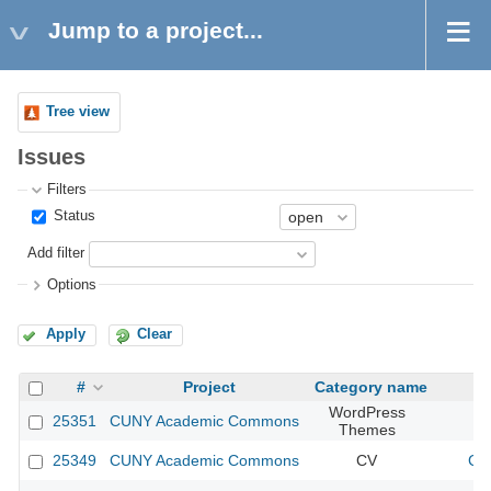
Jump to a project...
Tree view
Issues
Filters
Status
Add filter
Options
Apply
Clear
#
Project
Category name
WordPress
25351
CUNY Academic Commons
Themes
25349
CUNY Academic Commons
CV
CU