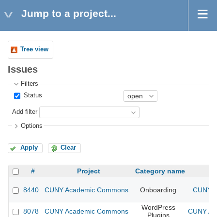
Jump to a project...
Tree view
Issues
Filters
Status
Add filter
Options
Apply
Clear
#
Project
Category name
8440
CUNY Academic Commons
Onboarding
CUNY A
WordPress
8078
CUNY Academic Commons
CUNY Aca
Plugins