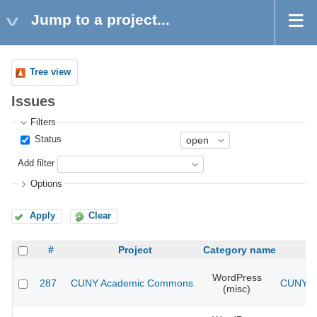
Jump to a project...
Tree view
Issues
Filters
Status
Add filter
Options
Apply
Clear
#
Project
Category name
WordPress
287
CUNY Academic Commons
CUNY Ac
(misc)