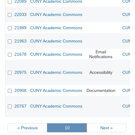
22089
CUNY Academic Commons
CUNY 
22033
CUNY Academic Commons
CUNY 
21989
CUNY Academic Commons
CUNY 
21963
CUNY Academic Commons
CUNY 
Email
21678
CUNY Academic Commons
CUNY 
Notifications
20975
CUNY Academic Commons
Accessibility
CUNY 
20908
CUNY Academic Commons
Documentation
CUNY 
20767
CUNY Academic Commons
CUNY 
« Previous
10
Next »