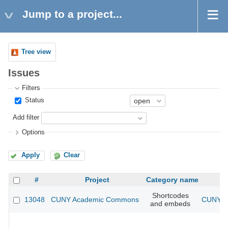
Jump to a project...
Tree view
Issues
Filters
Status
Add filter
Options
Apply
Clear
#
Project
Category name
Shortcodes
13048
CUNY Academic Commons
CUNY Ac
and embeds