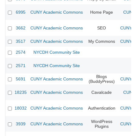
6995
CUNY Academic Commons
Home Page
CUNY 
3662
CUNY Academic Commons
SEO
CUNY Ac
3517
CUNY Academic Commons
My Commons
CUNY Ac
2574
NYCDH Community Site
2571
NYCDH Community Site
Blogs
5691
CUNY Academic Commons
CUNY Ac
(BuddyPress)
18235
CUNY Academic Commons
Cavalcade
CUNY 
18032
CUNY Academic Commons
Authentication
CUNY Ac
WordPress
3939
CUNY Academic Commons
CUNY Ac
Plugins