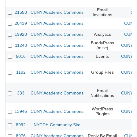
Email
21553
CUNY Academic Commons
CU
Invitations
20439
CUNY Academic Commons
CUNY 
19928
CUNY Academic Commons
Analytics
CUNY 
BuddyPress
11243
CUNY Academic Commons
CUNY Ac
(misc)
5016
CUNY Academic Commons
Events
CUNY Ac
1192
CUNY Academic Commons
Group Files
CUNY Ac
Email
333
CUNY Academic Commons
CUNY Ac
Notifications
WordPress
13946
CUNY Academic Commons
CUNY Ac
Plugins
8992
NYCDH Community Site
8976
CUNY Academic Commons
Reply By Email
CUNY 