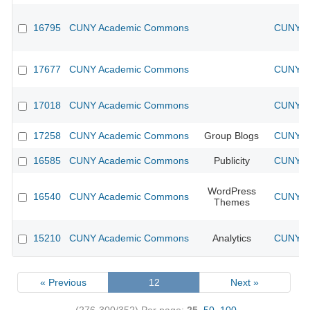
16795
CUNY Academic Commons
CUNY Ac
17677
CUNY Academic Commons
CUNY Ac
17018
CUNY Academic Commons
CUNY Ac
17258
CUNY Academic Commons
Group Blogs
CUNY Ac
16585
CUNY Academic Commons
Publicity
CUNY Ac
WordPress
16540
CUNY Academic Commons
CUNY Ac
Themes
15210
CUNY Academic Commons
Analytics
CUNY Ac
« Previous
12
Next »
(276-300/352)
Per page:
25
,
50
,
100