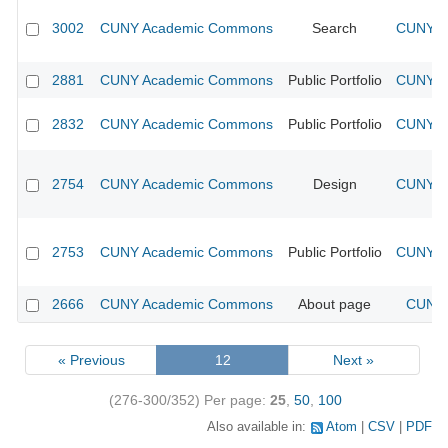
3002
CUNY Academic Commons
Search
CUNY Ac
2881
CUNY Academic Commons
Public Portfolio
CUNY Ac
2832
CUNY Academic Commons
Public Portfolio
CUNY Ac
2754
CUNY Academic Commons
Design
CUNY Ac
2753
CUNY Academic Commons
Public Portfolio
CUNY Ac
2666
CUNY Academic Commons
About page
CUNY 
« Previous
12
Next »
(276-300/352)
Per page:
25
,
50
,
100
Also available in:
Atom
CSV
PDF