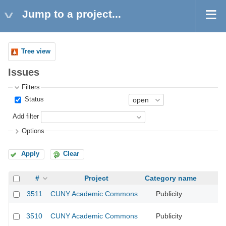
Jump to a project...
Tree view
Issues
Filters
Status
Add filter
Options
Apply
Clear
#
Project
Category name
3511
CUNY Academic Commons
Publicity
CU
3510
CUNY Academic Commons
Publicity
CU