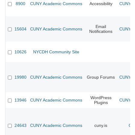
8900
CUNY Academic Commons
Accessibility
CUNY Ac
Email
15604
CUNY Academic Commons
CUNY Ac
Notifications
10626
NYCDH Community Site
19980
CUNY Academic Commons
Group Forums
CUNY Ac
WordPress
13946
CUNY Academic Commons
CUNY Ac
Plugins
24643
CUNY Academic Commons
cuny.is
CU