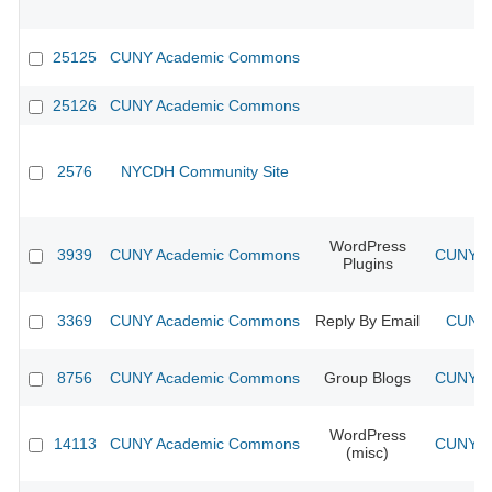
25125
CUNY Academic Commons
25126
CUNY Academic Commons
2576
NYCDH Community Site
WordPress
3939
CUNY Academic Commons
CUNY Ac
Plugins
3369
CUNY Academic Commons
Reply By Email
CUNY 
8756
CUNY Academic Commons
Group Blogs
CUNY Ac
WordPress
14113
CUNY Academic Commons
CUNY Ac
(misc)