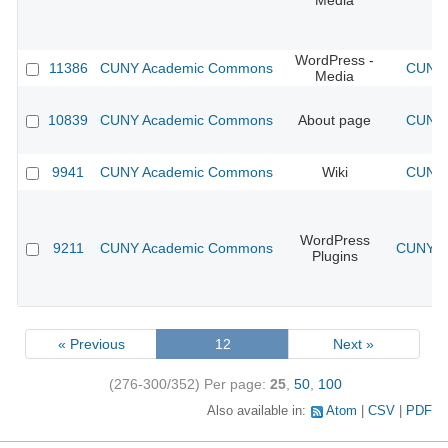
Media
WordPress -
11386
CUNY Academic Commons
CUNY 
Media
10839
CUNY Academic Commons
About page
CUNY 
9941
CUNY Academic Commons
Wiki
CUNY 
WordPress
9211
CUNY Academic Commons
CUNY Ac
Plugins
« Previous
12
Next »
(276-300/352)
Per page:
25
,
50
,
100
Also available in:
Atom
CSV
PDF