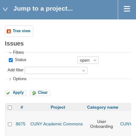
Jump to a project...
Tree view
Issues
Filters
Status
Add filter
Options
Apply
Clear
#
Project
Category name
User
8675
CUNY Academic Commons
CUNY Ac
Onboarding