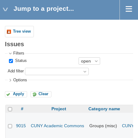
Jump to a project...
Tree view
Issues
Filters
Status
Add filter
Options
Apply
Clear
#
Project
Category name
9015
CUNY Academic Commons
Groups (misc)
CUNY Ac