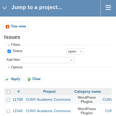
Jump to a project...
Tree view
Issues
Filters
Status
Add filter
Options
Apply
Clear
#
Project
Category name
WordPress
11788
CUNY Academic Commons
CUNY Ac
Plugins
WordPress
11545
CUNY Academic Commons
CUNY 
Plugins