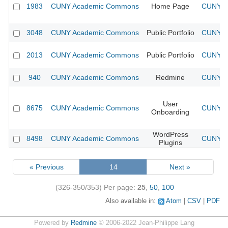
1983
CUNY Academic Commons
Home Page
CUNY Ac
3048
CUNY Academic Commons
Public Portfolio
CUNY Ac
2013
CUNY Academic Commons
Public Portfolio
CUNY Ac
940
CUNY Academic Commons
Redmine
CUNY Ac
User
8675
CUNY Academic Commons
CUNY Ac
Onboarding
WordPress
8498
CUNY Academic Commons
CUNY Ac
Plugins
« Previous
14
Next »
(326-350/353)
Per page:
25
,
50
,
100
Also available in:
Atom
CSV
PDF
Powered by
Redmine
© 2006-2022 Jean-Philippe Lang