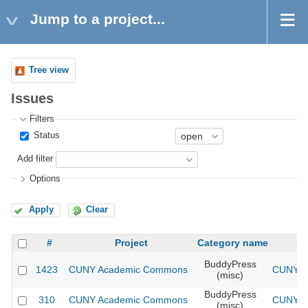
Jump to a project...
Tree view
Issues
Filters
Status
Add filter
Options
Apply
Clear
#
Project
Category name
BuddyPress
1423
CUNY Academic Commons
CUNY Ac
(misc)
BuddyPress
310
CUNY Academic Commons
CUNY Ac
(misc)