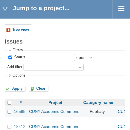
Jump to a project...
Tree view
Issues
Filters
Status
Add filter
Options
Apply
Clear
#
Project
Category name
16585
CUNY Academic Commons
Publicity
CUNY 
18412
CUNY Academic Commons
CUNY 