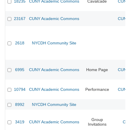
18235
CUNY Academic Commons
Cavalcade
CUNY 
23167
CUNY Academic Commons
CUNY 
2618
NYCDH Community Site
6995
CUNY Academic Commons
Home Page
CUNY 
10794
CUNY Academic Commons
Performance
CUNY 
8992
NYCDH Community Site
Group
3419
CUNY Academic Commons
CUN
Invitations