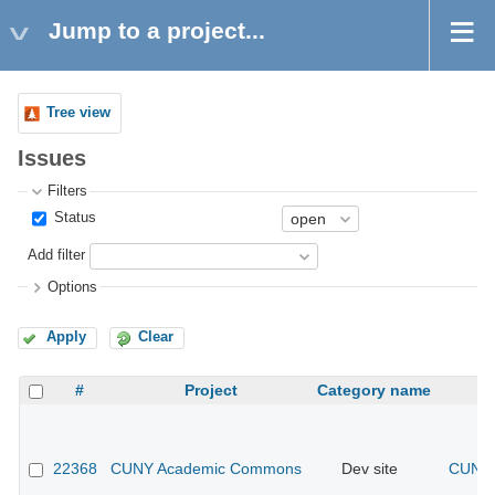
Jump to a project...
Tree view
Issues
Filters
Status
Add filter
Options
Apply
Clear
#
Project
Category name
22368
CUNY Academic Commons
Dev site
CUNY 