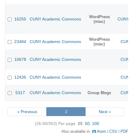
WordPress
16255
CUNY Academic Commons
CUNY Ac
(misc)
WordPress
23484
CUNY Academic Commons
CUNY 
(misc)
10678
CUNY Academic Commons
CUNY 
12436
CUNY Academic Commons
CUNY 
5317
CUNY Academic Commons
Group Blogs
CUNY 
« Previous
2
Next »
(26-50/353)
Per page:
25
,
50
,
100
Also available in:
Atom
CSV
PDF