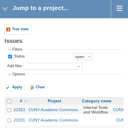
Jump to a project...
Tree view
Issues
Filters
Status
Add filter
Options
Apply
Clear
#
Project
Category name
Internal Tools
22353
CUNY Academic Commons
CUNY Ac
and Workflow
22231
CUNY Academic Commons
CUNY 