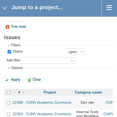
Jump to a project...
Tree view
Issues
Filters
Status
Add filter
Options
Apply
Clear
#
Project
Category name
22368
CUNY Academic Commons
Dev site
CUNY 
Internal Tools
22353
CUNY Academic Commons
CUNY Ac
and Workflow