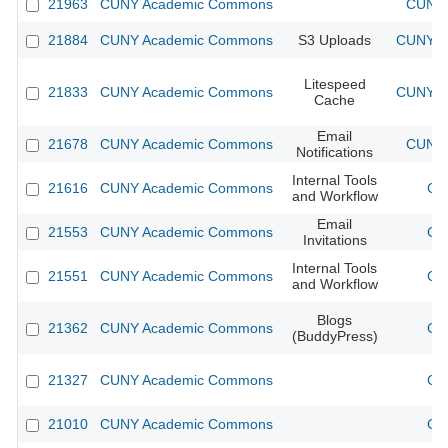
21963
CUNY Academic Commons
CUNY 
21884
CUNY Academic Commons
S3 Uploads
CUNY Ac
Litespeed
21833
CUNY Academic Commons
CUNY Ac
Cache
Email
21678
CUNY Academic Commons
CUNY 
Notifications
Internal Tools
21616
CUNY Academic Commons
CU
and Workflow
Email
21553
CUNY Academic Commons
CU
Invitations
Internal Tools
21551
CUNY Academic Commons
CU
and Workflow
Blogs
21362
CUNY Academic Commons
CU
(BuddyPress)
21327
CUNY Academic Commons
CU
21010
CUNY Academic Commons
CU