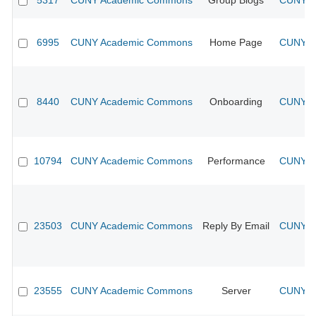
5317
CUNY Academic Commons
Group Blogs
CUNY Ac
6995
CUNY Academic Commons
Home Page
CUNY Ac
8440
CUNY Academic Commons
Onboarding
CUNY Ac
10794
CUNY Academic Commons
Performance
CUNY Ac
23503
CUNY Academic Commons
Reply By Email
CUNY Ac
23555
CUNY Academic Commons
Server
CUNY Ac