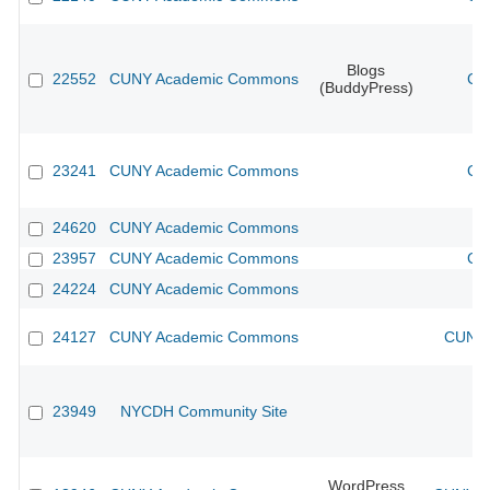
Blogs
22552
CUNY Academic Commons
CU
(BuddyPress)
23241
CUNY Academic Commons
CU
24620
CUNY Academic Commons
23957
CUNY Academic Commons
CU
24224
CUNY Academic Commons
24127
CUNY Academic Commons
CUNY 
23949
NYCDH Community Site
WordPress