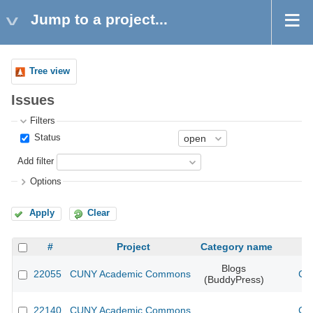
Jump to a project...
Tree view
Issues
Filters
Status
Add filter
Options
Apply
Clear
#
Project
Category name
Blogs
22055
CUNY Academic Commons
CU
(BuddyPress)
22140
CUNY Academic Commons
CU