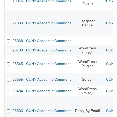
13946
CUNY Academic Commons
CUNY Ac
Plugins
Litespeed
21833
CUNY Academic Commons
CUNY Ac
Cache
23068
CUNY Academic Commons
WordPress
23709
CUNY Academic Commons
CUNY 
(misc)
WordPress
23545
CUNY Academic Commons
CUNY 
Plugins
23555
CUNY Academic Commons
Server
CUNY 
WordPress
23484
CUNY Academic Commons
CUNY 
(misc)
23503
CUNY Academic Commons
Reply By Email
CUNY 