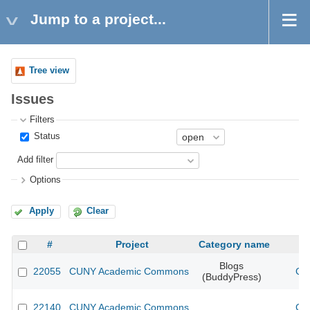
Jump to a project...
Tree view
Issues
Filters
Status
Add filter
Options
Apply
Clear
#
Project
Category name
Blogs
22055
CUNY Academic Commons
CU
(BuddyPress)
22140
CUNY Academic Commons
CU