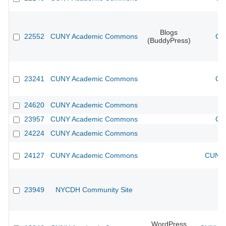
Blogs
22552
CUNY Academic Commons
CU
(BuddyPress)
23241
CUNY Academic Commons
CU
24620
CUNY Academic Commons
23957
CUNY Academic Commons
CU
24224
CUNY Academic Commons
24127
CUNY Academic Commons
CUNY 
23949
NYCDH Community Site
WordPress