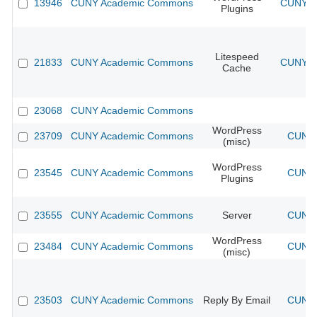
13946
CUNY Academic Commons
CUNY Ac
Plugins
Litespeed
21833
CUNY Academic Commons
CUNY Ac
Cache
23068
CUNY Academic Commons
WordPress
23709
CUNY Academic Commons
CUNY 
(misc)
WordPress
23545
CUNY Academic Commons
CUNY 
Plugins
23555
CUNY Academic Commons
Server
CUNY 
WordPress
23484
CUNY Academic Commons
CUNY 
(misc)
23503
CUNY Academic Commons
Reply By Email
CUNY 