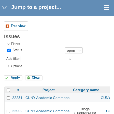
Jump to a project...
Tree view
Issues
Filters
Status
Add filter
Options
Apply
Clear
#
Project
Category name
22231
CUNY Academic Commons
CUNY Ac
Blogs
22552
CUNY Academic Commons
CUNY
(BuddyPress)