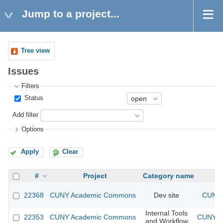
Jump to a project...
Tree view
Issues
Filters
Status
Add filter
Options
Apply
Clear
#
Project
Category name
22368
CUNY Academic Commons
Dev site
CUNY 
Internal Tools
22353
CUNY Academic Commons
CUNY Ac
and Workflow