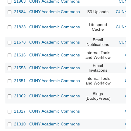
21963
CUNY Academic Commons
CUNY 
21884
CUNY Academic Commons
S3 Uploads
CUNY Ac
Litespeed
21833
CUNY Academic Commons
CUNY Ac
Cache
Email
21678
CUNY Academic Commons
CUNY 
Notifications
Internal Tools
21616
CUNY Academic Commons
CU
and Workflow
Email
21553
CUNY Academic Commons
CU
Invitations
Internal Tools
21551
CUNY Academic Commons
CU
and Workflow
Blogs
21362
CUNY Academic Commons
CU
(BuddyPress)
21327
CUNY Academic Commons
CU
21010
CUNY Academic Commons
CU