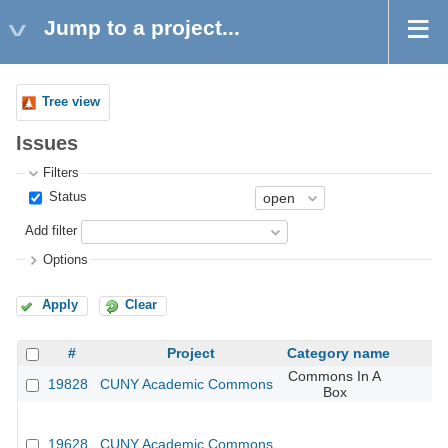
Jump to a project...
Tree view
Issues
Filters
Status
Add filter
Options
Apply
Clear
#
Project
Category name
Commons In A
19828
CUNY Academic Commons
Box
19628
CUNY Academic Commons