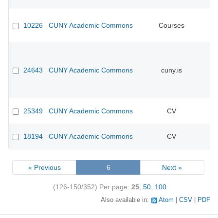
10226
CUNY Academic Commons
Courses
CU
24643
CUNY Academic Commons
cuny.is
25349
CUNY Academic Commons
CV
18194
CUNY Academic Commons
CV
« Previous
6
Next »
(126-150/352)
Per page:
25
,
50
,
100
Also available in:
Atom
CSV
PDF