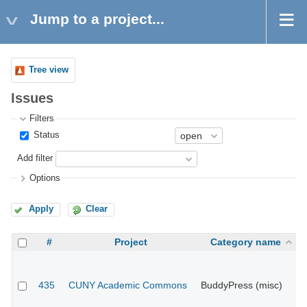
Jump to a project...
Tree view
Issues
Filters
Status
Add filter
Options
Apply
Clear
#
Project
Category name
435
CUNY Academic Commons
BuddyPress (misc)
CU