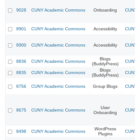
9028
CUNY Academic Commons
Onboarding
CUNY A
8901
CUNY Academic Commons
Accessibility
CUNY A
8900
CUNY Academic Commons
Accessibility
CUNY A
Blogs
8836
CUNY Academic Commons
CUNY A
(BuddyPress)
Blogs
8835
CUNY Academic Commons
CUNY A
(BuddyPress)
8756
CUNY Academic Commons
Group Blogs
CUNY A
User
8675
CUNY Academic Commons
CUNY A
Onboarding
WordPress
8498
CUNY Academic Commons
CUNY A
Plugins