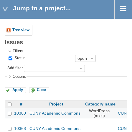
Jump to a project...
Tree view
Issues
Filters
Status
Add filter
Options
Apply
Clear
#
Project
Category name
WordPress
10380
CUNY Academic Commons
CUNY A
(misc)
10368
CUNY Academic Commons
CUNY A