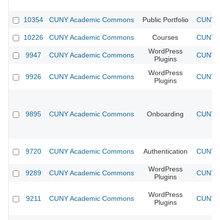
10354
CUNY Academic Commons
Public Portfolio
CUNY A
10226
CUNY Academic Commons
Courses
CUNY A
WordPress
9947
CUNY Academic Commons
CUNY A
Plugins
WordPress
9926
CUNY Academic Commons
CUNY A
Plugins
9895
CUNY Academic Commons
Onboarding
CUNY A
9720
CUNY Academic Commons
Authentication
CUNY A
WordPress
9289
CUNY Academic Commons
CUNY A
Plugins
WordPress
9211
CUNY Academic Commons
CUNY A
Plugins