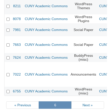
WordPress
8211
CUNY Academic Commons
CUNY A
Themes
WordPress
8078
CUNY Academic Commons
CUNY A
Plugins
7981
CUNY Academic Commons
Social Paper
CUNY A
7663
CUNY Academic Commons
Social Paper
CUNY A
BuddyPress
7624
CUNY Academic Commons
CUNY A
(misc)
7022
CUNY Academic Commons
Announcements
CUNY A
WordPress
6755
CUNY Academic Commons
CUNY A
(misc)
« Previous
6
Next »