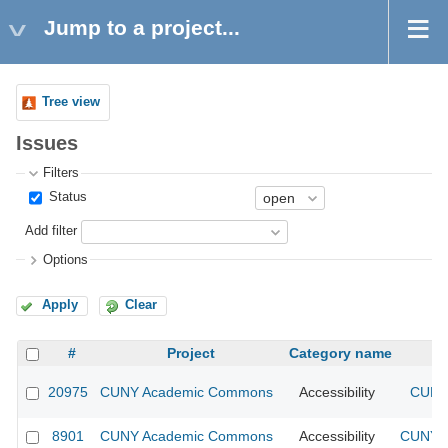
Jump to a project...
Tree view
Issues
Filters
Status
Add filter
Options
Apply
Clear
#
Project
Category name
20975
CUNY Academic Commons
Accessibility
CUNY 
8901
CUNY Academic Commons
Accessibility
CUNY A