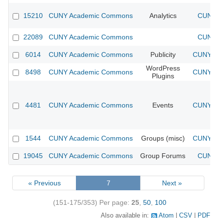
15210
CUNY Academic Commons
Analytics
CUNY 
22089
CUNY Academic Commons
CUNY 
6014
CUNY Academic Commons
Publicity
CUNY Ac
WordPress
8498
CUNY Academic Commons
CUNY Ac
Plugins
4481
CUNY Academic Commons
Events
CUNY Ac
1544
CUNY Academic Commons
Groups (misc)
CUNY Ac
19045
CUNY Academic Commons
Group Forums
CUNY 
« Previous
7
Next »
(151-175/353)
Per page:
25
,
50
,
100
Also available in:
Atom
CSV
PDF