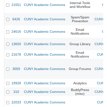
Internal Tools
21551
CUNY Academic Commons
CU
and Workflow
Spam/Spam
6426
CUNY Academic Commons
CUNY Ac
Prevention
Email
24616
CUNY Academic Commons
CU
Notifications
13650
CUNY Academic Commons
Group Library
CUNY Ac
Email
21678
CUNY Academic Commons
CUNY 
Notifications
3059
CUNY Academic Commons
Group Forums
CUNY Ac
19928
CUNY Academic Commons
Analytics
CUNY 
BuddyPress
310
CUNY Academic Commons
CUNY Ac
(misc)
22033
CUNY Academic Commons
CUNY 