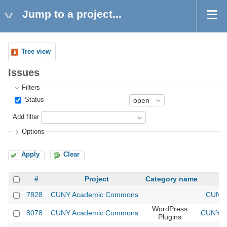
Jump to a project...
Tree view
Issues
Filters
Status
Add filter
Options
Apply
Clear
#
Project
Category name
7828
CUNY Academic Commons
CUNY 
WordPress
8078
CUNY Academic Commons
CUNY Ac
Plugins