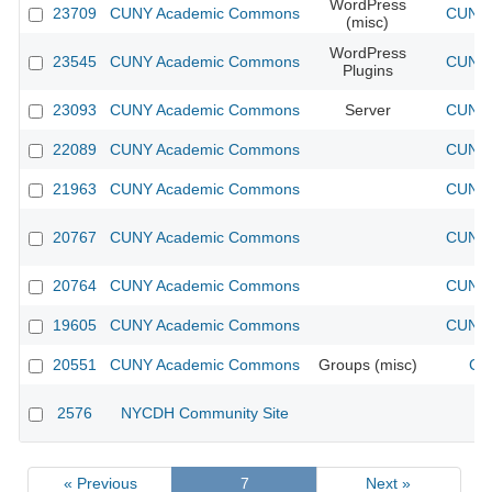
WordPress
23709
CUNY Academic Commons
CUNY 
(misc)
WordPress
23545
CUNY Academic Commons
CUNY 
Plugins
23093
CUNY Academic Commons
Server
CUNY 
22089
CUNY Academic Commons
CUNY 
21963
CUNY Academic Commons
CUNY 
20767
CUNY Academic Commons
CUNY 
20764
CUNY Academic Commons
CUNY 
19605
CUNY Academic Commons
CUNY 
20551
CUNY Academic Commons
Groups (misc)
CU
2576
NYCDH Community Site
« Previous
7
Next »