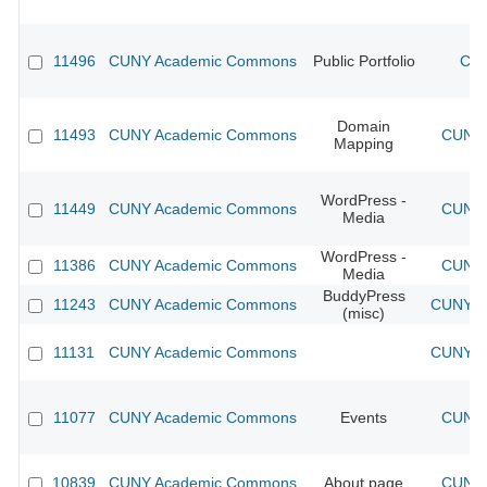
11496
CUNY Academic Commons
Public Portfolio
CUN
Domain
11493
CUNY Academic Commons
CUNY 
Mapping
WordPress -
11449
CUNY Academic Commons
CUNY 
Media
WordPress -
11386
CUNY Academic Commons
CUNY 
Media
BuddyPress
11243
CUNY Academic Commons
CUNY Ac
(misc)
11131
CUNY Academic Commons
CUNY Ac
11077
CUNY Academic Commons
Events
CUNY 
10839
CUNY Academic Commons
About page
CUNY 