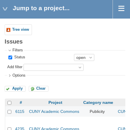
Jump to a project...
Tree view
Issues
Filters
Status
Add filter
Options
Apply
Clear
#
Project
Category name
6115
CUNY Academic Commons
Publicity
CUNY 
4235
CUNY Academic Commons
CUNY 