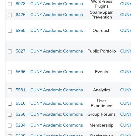
WordPress
8078
CUNY Academic Commons
CUNY Ac
Plugins
Spam/Spam
6426
CUNY Academic Commons
CUNY Ac
Prevention
5955
CUNY Academic Commons
Outreach
CUNY Ac
5827
CUNY Academic Commons
Public Portfolio
CUNY Ac
5696
CUNY Academic Commons
Events
CUNY Ac
5581
CUNY Academic Commons
Analytics
CUNY Ac
User
5316
CUNY Academic Commons
CUNY Ac
Experience
5268
CUNY Academic Commons
Group Forums
CUNY Ac
5234
CUNY Academic Commons
Membership
CUNY Ac