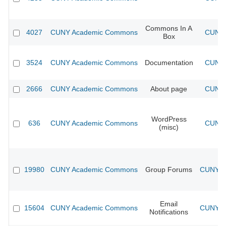
Commons In A
4027
CUNY Academic Commons
CUNY 
Box
3524
CUNY Academic Commons
Documentation
CUNY 
2666
CUNY Academic Commons
About page
CUNY 
WordPress
636
CUNY Academic Commons
CUNY 
(misc)
19980
CUNY Academic Commons
Group Forums
CUNY Ac
Email
15604
CUNY Academic Commons
CUNY Ac
Notifications