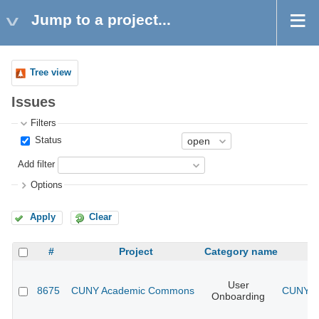
Jump to a project...
Tree view
Issues
Filters
Status
Add filter
Options
Apply
Clear
#
Project
Category name
User
8675
CUNY Academic Commons
CUNY Ac
Onboarding