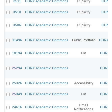
3511
CUNY Academic Commons
Publicity
CUNY 
3510
CUNY Academic Commons
Publicity
CUNY 
3506
CUNY Academic Commons
Publicity
CUNY 
11496
CUNY Academic Commons
Public Portfolio
CUNY A
18194
CUNY Academic Commons
CV
CUNY A
25294
CUNY Academic Commons
CUNY A
25326
CUNY Academic Commons
Accessibility
CUNY A
25349
CUNY Academic Commons
CV
CUNY A
Email
24616
CUNY Academic Commons
CUNY A
Notifications